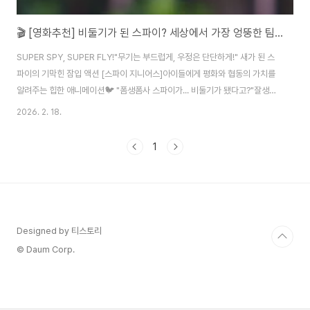
🎬 [영화추천] 비둘기가 된 스파이? 세상에서 가장 엉뚱한 팀플레이! "스파이 지니어스"
SUPER SPY, SUPER FLY!"무기는 부드럽게, 우정은 단단하게!" 새가 된 스
파이의 기막힌 잠입 액션 [스파이 지니어스]아이들에게 평화와 협동의 가치를
알려주는 힙한 애니메이션🐦 "폼생폼사 스파이가... 비둘기가 됐다고?"잘생기
고 능력 있는 슈퍼 스파이 '랜스'가 괴짜 발명가 '월터'의 물약을 마시고 비둘기
2026. 2. 18.
로 변해버렸습니다! 는 화려한 액션 속에 '폭력보다 강력한 평화의 힘'을 담고
있습니다. 엉뚱한 상상력과 속도감 넘치는 전개 덕분에 아이들이 눈을 떼지 못
1
하고 몰입할 수 있는 최고의 오락 영화입니다.▲ 윌 스미스(랜스)와 톰 홀랜드
(월터)의 목소리 케미가 폭발하는 명작📊 환상의(?) 콤비 분석 리포트캐릭터배
울 점 & 관전 포인트랜스 스털링혼자가 최고라고 믿던 사람이 배우는 '함께의
소중함..
Designed by 티스토리
© Daum Corp.