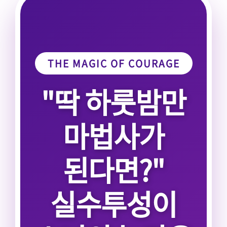
THE MAGIC OF COURAGE
"딱 하룻밤만
마법사가
된다면?"
실수투성이