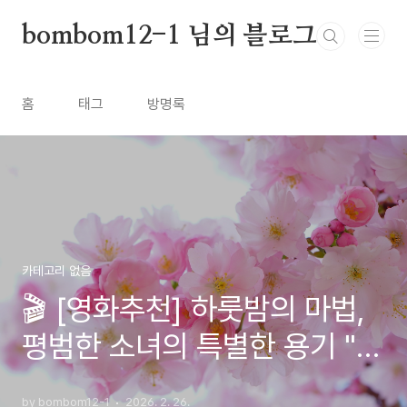
본문 바로가기
bombom12-1 님의 블로그
홈
태그
방명록
카테고리 없음
🎬 [영화추천] 하룻밤의 마법,
평범한 소녀의 특별한 용기 "메
리와 마녀의 꽃"
by bombom12-1
2026. 2. 26.